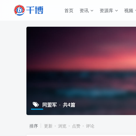
首页
资讯
资源库
视频
同盟军
共4篇
排序
更新
浏览
点赞
评论