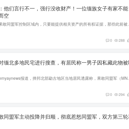
：他们言行不一，强行没收财产！一位缅族女子有家不能
而空
据缅文媒体报道，在果敢同盟军控制区域内，只要能提供相关资产的所有权
0
288
对缅北多地民宅进行搜查，有居民称一男子因私藏此物被
据缅文媒体shwepheemyaynews报道，掸邦北部勐古地区当地居民透
0
294
敢同盟军主动投降并归顺，彻底惹怒同盟军，双方第三轮