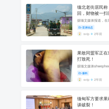
缅北老街居民称
回，财物被一扫
亚洲动态
svip
2年前
果敢同盟军正在
打致死！
爆料
svip
2年前
缅甸军方要求果
谈破裂！