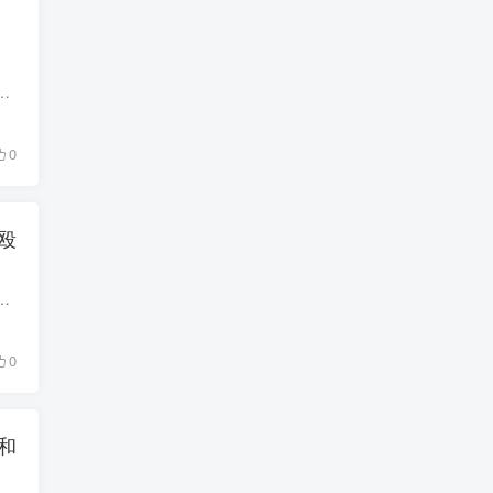
证据，那些此前被扣押的房屋、土地、汽车和其他财物就会被归还给居民。但一位知情人士透露，即使出具了完整的证据，也仍然...
0
殴
露称，果敢同盟军（MNDAA）正在挨家挨户检查居民房屋内是否藏有武器。 一名来自勐古地区的男子表示，2月14日至15日，果敢同盟军士...
0
和