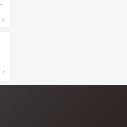
道，1月7日至1月9日，在中方的斡旋下，民武联盟与军事委员会进行了第三次和谈，但据一位讨论军方消息人士称，此次会面因果敢同盟军的强烈不满而以失败告终。 “军方代表表示同意承...
0
诈 给钱的不送回国 不给钱的就送回国 还成立了一个专门搞钱的部门财经部 明码标价送一个中国...
0