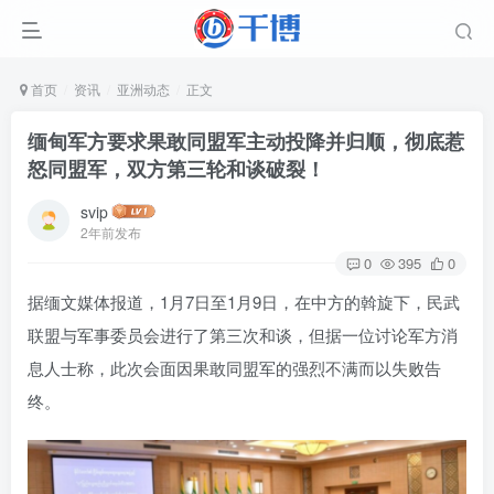
首页
资讯
亚洲动态
正文
缅甸军方要求果敢同盟军主动投降并归顺，彻底惹
怒同盟军，双方第三轮和谈破裂！
svip
2年前发布
0
395
0
据缅文媒体报道，1月7日至1月9日，在中方的斡旋下，民武
联盟与军事委员会进行了第三次和谈，但据一位讨论军方消
息人士称，此次会面因果敢同盟军的强烈不满而以失败告
终。