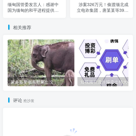
缅甸国管委发言人：感谢中
涉案326万元！偷渡缅北成
国为缅甸的和平进程提供的
立电诈集团，唐某某等39人
帮助
被公开审理
相关推荐
蒙多基里省有野象出没
短
评论
抢沙发