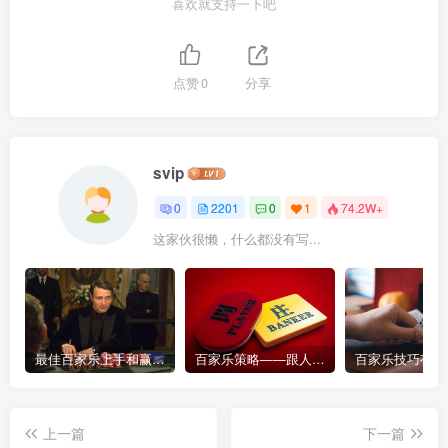
喜欢就支持一下吧
点赞
0
分享
svip
0
2201
0
1
74.2W+
这家伙很懒，什么都没有写...
最佳百家乐上手和赢钱指南 – 终极版
百家乐策略——跟人胜过跟路
上一篇
下一篇