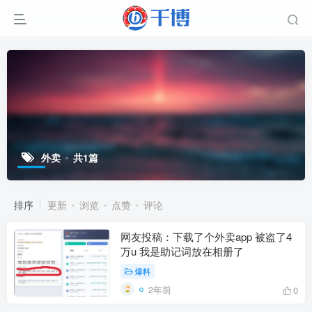
外卖
共1篇
排序
更新
浏览
点赞
评论
网友投稿：下载了个外卖app 被盗了4
万u 我是助记词放在相册了
爆料
2年前
0