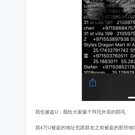
我也被盗U，我给大家爆个拜托外卖的阴毛
我4万U被盗的地址也跟群友之前被盗的那些地