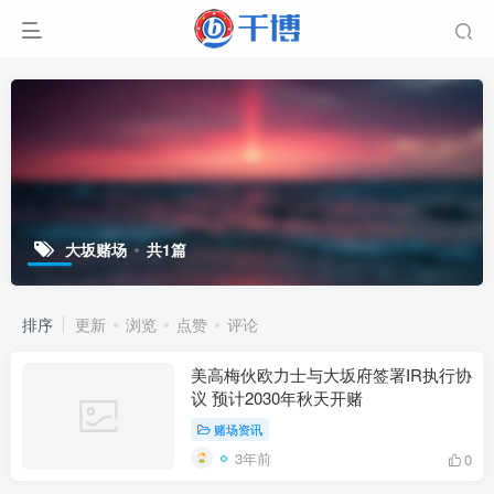
大坂赌场
共1篇
排序
更新
浏览
点赞
评论
美高梅伙欧力士与大坂府签署IR执行协
议 预计2030年秋天开赌
赌场资讯
3年前
0