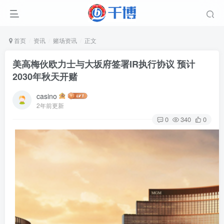
首页
资讯
赌场资讯
正文
美高梅伙欧力士与大坂府签署IR执行协议 预计
2030年秋天开赌
casino
2年前更新
0
340
0