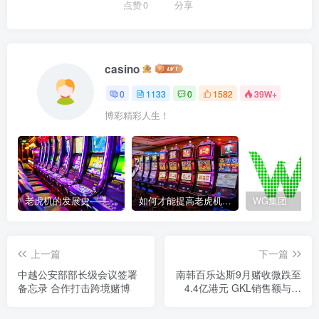
点赞
0
分享
casino
0
1133
0
1582
39W+
博彩精彩人生！
老虎机的发展史——赌场中最受欢迎游戏的演变历程
如何才能提高老虎机获胜的几率？
WG集团
上一篇
下一篇
中越公安部部长级会议签署
南韩百乐达斯9月赌收微跌至
备忘录 合作打击跨境赌博
4.4亿港元 GKL销售额与上
月相若