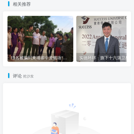
相关推荐
19名被骗到柬埔寨中资赌场“做菠菜”的越南人被解救
实
评论
抢沙发