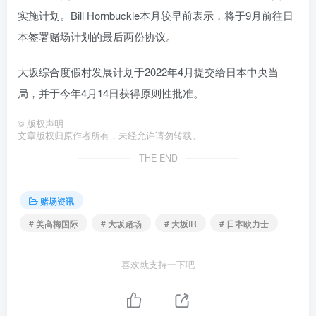
实施计划。Bill Hornbuckle本月较早前表示，将于9月前往日
本签署赌场计划的最后两份协议。
大坂综合度假村发展计划于2022年4月提交给日本中央当
局，并于今年4月14日获得原则性批准。
©
版权声明
文章版权归原作者所有，未经允许请勿转载。
THE END
赌场资讯
# 美高梅国际
# 大坂赌场
# 大坂IR
# 日本欧力士
喜欢就支持一下吧