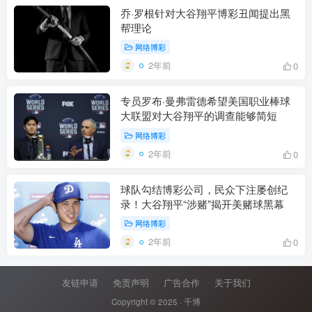
乔·罗根针对大谷翔平博彩丑闻提出黑
帮理论
网络博彩
2年前
0
专员罗布·曼弗雷德希望美国职业棒球
大联盟对大谷翔平的调查能够简短
网络博彩
2年前
0
球队勾结博彩公司，民众下注屡创纪
录！大谷翔平“涉赌”揭开美赌球黑幕
网络博彩
2年前
0
友链申请
免责声明
广告合作
关于我们
Copyright © 2025 ·
千博