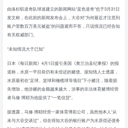
由洛杉矶道奇队球迷建立的新闻网站“蓝色道奇”也于3月31日
发文称，在此前的新闻发布会上，大谷对“为何最近才注意到
账户里数百万美元被盗”的问题避而不答，只说情况已经告知
有关权威部门。
“未知情况大于已知”
日本《每日新闻》4月1日援引美国《奥兰治县纪事报》的报
道称，水原一平目前仍有未偿还的赌债。据知情人士透露，
水原最初在“足球、篮球和橄榄球等项目”下小赌注，随着损
失增加，他涉赌的金额越来越大，涉事的非法体育赌博经营
者马修·博耶为他提供了“一笔信贷”。
据透露，马修·博耶经营一家体育博彩公司，虽然他本人“从
未与大谷交谈过”，但在得知大谷的银行账户为水原偿还债务