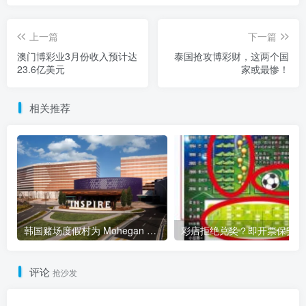
上一篇
下一篇
澳门博彩业3月份收入预计达
泰国抢攻博彩财，这两个国
23.6亿美元
家或最惨！
相关推荐
韩国赌场度假村为 Mohegan 2024 年第一季度业绩做出贡献
彩
评论
抢沙发