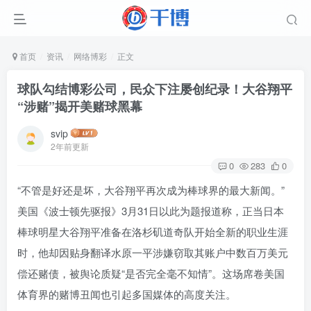
首页
资讯
网络博彩
正文
球队勾结博彩公司，民众下注屡创纪录！大谷翔平
“涉赌”揭开美赌球黑幕
svip
2年前更新
0
283
0
“不管是好还是坏，大谷翔平再次成为棒球界的最大新闻。”
美国《波士顿先驱报》3月31日以此为题报道称，正当日本
棒球明星大谷翔平准备在洛杉矶道奇队开始全新的职业生涯
时，他却因贴身翻译水原一平涉嫌窃取其账户中数百万美元
偿还赌债，被舆论质疑“是否完全毫不知情”。这场席卷美国
体育界的赌博丑闻也引起多国媒体的高度关注。