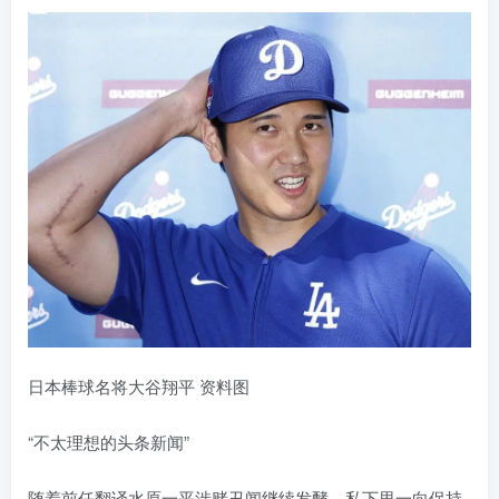
日本棒球名将大谷翔平 资料图
“不太理想的头条新闻”
随着前任翻译水原一平涉赌丑闻继续发酵，私下里一向保持