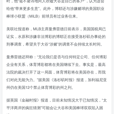
时，他“毫不避讳地向人吹嘘大谷是自己的客户”，认为这会
给他“带来更多生意”。此外，博耶还与涉嫌赌球的美国职业
棒球小联盟（MiLB）前球员有过业务往来。
美联社报道称，MLB主席曼弗雷德日前表示，美国国税局已
证实，水原和涉嫌非法博彩的博耶正在接受洛杉矶办事处的
刑事调查，希望关于大谷“涉赌”的调查不会持续太长时间。
曼弗雷德还辩称：“无论我们是否与任何特定公司、任何博彩
企业有关系，体育博彩都将在美国继续下去。事实是，最高
法院的裁决打开了这一局面，体育博彩将在美国存在，而我
们对此无能为力。”据美国《洛杉矶时报》报道，加利福尼亚
州仍在美国12个禁止体育博彩的州之列。
据英国《金融时报》报道，目前未知情况大于已知情况，“太
平洋两岸的疯狂猜测”可能会让大谷和美国棒球双双陷入困