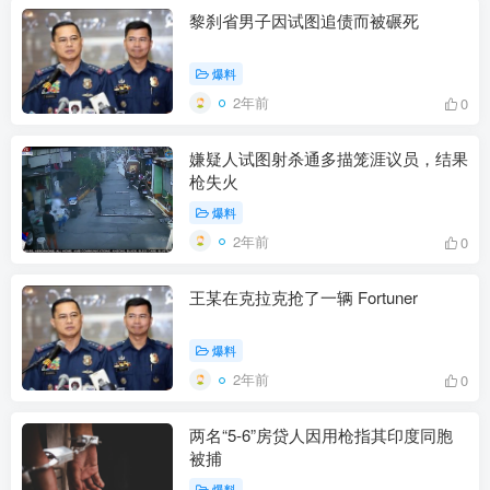
黎刹省男子因试图追债而被碾死
爆料
2年前
0
嫌疑人试图射杀通多描笼涯议员，结果
枪失火
爆料
2年前
0
王某在克拉克抢了一辆 Fortuner
爆料
2年前
0
两名“5-6”房贷人因用枪指其印度同胞
被捕
爆料