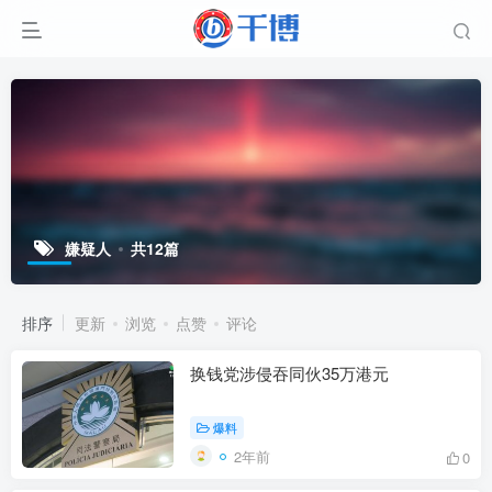
嫌疑人
共12篇
排序
更新
浏览
点赞
评论
换钱党涉侵吞同伙35万港元
爆料
2年前
0