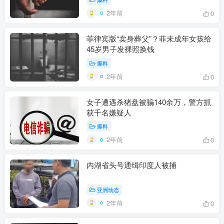
2年前
0
菲律宾版“卖身葬父”？菲未成年女孩给
45岁男子发裸照换钱
爆料
2年前
0
女子遭遇杀猪盘被骗140余万，警方抓
获千名嫌疑人
爆料
2年前
0
内湖省头号通缉印度人被捕
亚洲动态
2年前
0