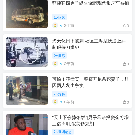
菲律宾四男子纵火烧毁现代集尼车被捕
国际
2年前
0
光天化日下被刺 社区主席见状追上并
制服持刀嫌犯
国际
2年前
0
可怕！菲律宾一警察开枪杀死妻子，只
因两人发生争执
爆料
2年前
0
“天上不会掉馅饼”|男子承诺投资金将增
三倍 却用假美钞规划
亚洲动态