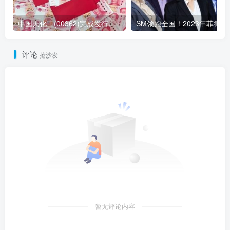
中国天化工(00362)完成发行合共2.8亿股配售股份
SM领跑全国
评论
抢沙发
暂无评论内容