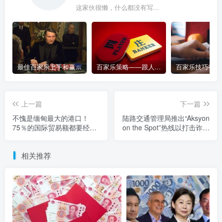
这家伙很懒，什么都没有写...
最佳百家乐上手和赢钱指南 – 终极版
百家乐策略——跟人胜过跟路
上一篇
下一篇
不愧是缅甸最大的港口！
陆路交通管理局推出“Aksyon
75％的国际贸易额都要经过
on the Spot”热线以打击诈骗
它
者和滥用职权的驾车者
相关推荐