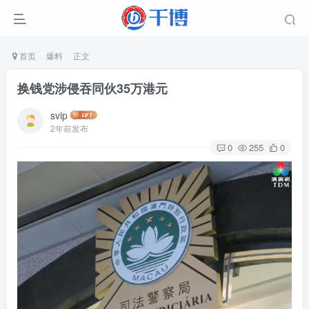
首页
爆料
正文
换钱党涉侵吞同伙35万港元
svip
2年前发布
0
255
0