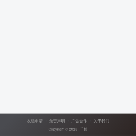
友链申请
免责声明
广告合作
关于我们
Copyright © 2025 ·
千博