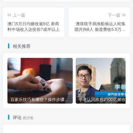
上一篇
下一篇
澳门5月日均赌收逾5亿 劵商
澳珠联手捣渔船偷运人蛇集
料中场收入达疫前7成半以上
团共拘8人 偷渡费收5.5万人
币创新高
相关推荐
百家乐技巧有哪些？操作步骤有哪些变化？
评论
抢沙发