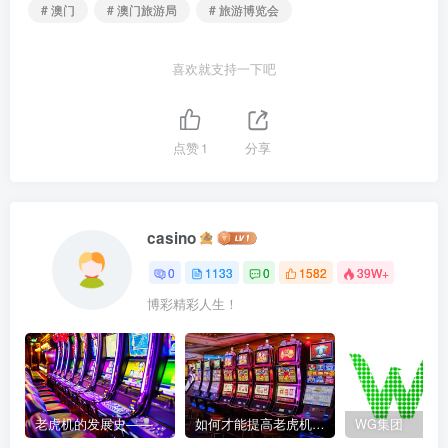
# 澳门
# 澳门旅游局
# 旅游博览会
喜欢就支持一下吧
点赞
1
分享
casino
0
1133
0
1582
39W+
博彩精彩人生！
老虎机的发展史——赌场中最受欢迎游戏的演变历程
如何才能提高老虎机获胜的几率？
WG集团