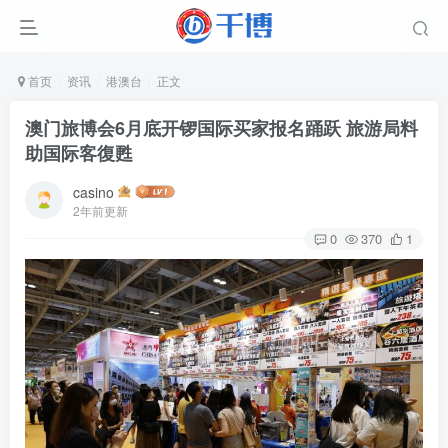
首页
资讯
港澳台
正文
澳门旅博会6月底开锣国际买家报名踊跃 旅游局料
助国际客復甦
casino
2年前更新
0
370
1