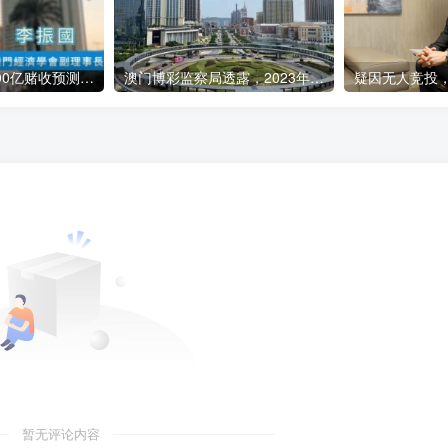
学者认同政府2100亿赌收预测 博彩中介料今年每月转码达180亿
澳门博彩监察局透露，2023年第四季度中场赌台收入占博彩总收入的75%
暂无评论内容