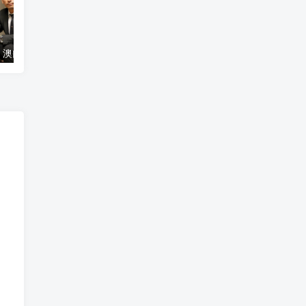
疑因无人竞投，澳门法院再次变卖周焯华旗下36个不动产
前太阳城集团面临退市风险，收到香港监管机构警告