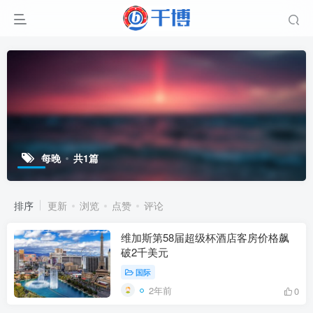
每晚
共1篇
排序
更新
浏览
点赞
评论
维加斯第58届超级杯酒店客房价格飙
破2千美元
国际
2年前
0