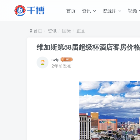
首页
资讯
资源库
视频
首页
资讯
国际
正文
维加斯第58届超级杯酒店客房价格
svip
2年前发布