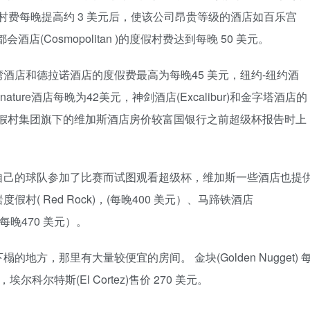
假村费每晚提高约 3 美元后，使该公司昂贵等级的酒店如百乐宫
)和大都会酒店(Cosmopolitan )的度假村费达到每晚 50 美元。
勒海湾酒店和德拉诺酒店的度假费最高为每晚45 美元，纽约-纽约酒
nature酒店每晚为42美元，神剑酒店(Excalibur)和金字塔酒店的
度假村集团旗下的维加斯酒店房价较富国银行之前超级杯报告时上
自己的球队参加了比赛而试图观看超级杯，维加斯一些酒店也提
( Red Rock)，(每晚400 美元）、马蹄铁酒店
店（每晚470 美元）。
方，那里有大量较便宜的房间。 金块(Golden Nugget) 
元，埃尔科尔特斯(El Cortez)售价 270 美元。