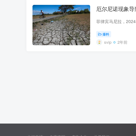
厄尔尼诺现象导
爆料
svip
2年前