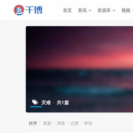
首页
资讯
资源库
视频
灾难
共1篇
排序
更新
浏览
点赞
评论