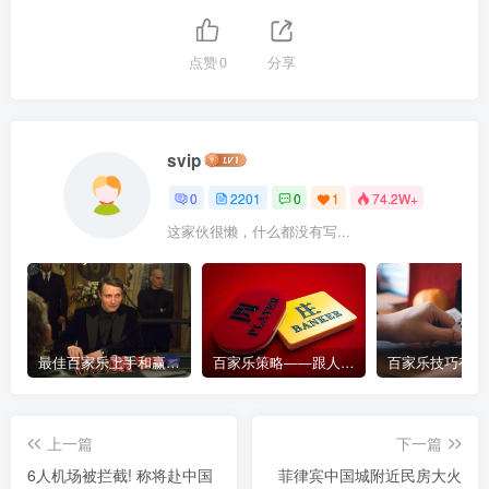
点赞
0
分享
svip
0
2201
0
1
74.2W+
这家伙很懒，什么都没有写...
最佳百家乐上手和赢钱指南 – 终极版
百家乐策略——跟人胜过跟路
上一篇
下一篇
6人机场被拦截! 称将赴中国
菲律宾中国城附近民房大火