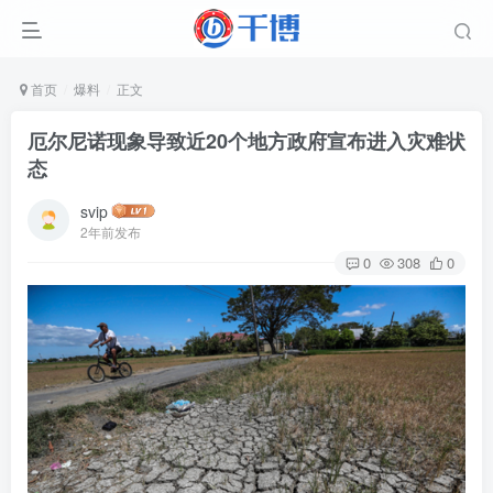
首页
爆料
正文
厄尔尼诺现象导致近20个地方政府宣布进入灾难状
态
svip
2年前发布
0
308
0