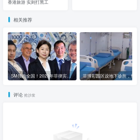
香港旅游 实则打黑工
相关推荐
SM领跑全国！2023年菲律宾商业巨头稳健发展
菲博
评论
抢沙发