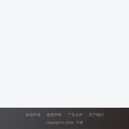
友链申请
免责声明
广告合作
关于我们
Copyright © 2025 ·
千博