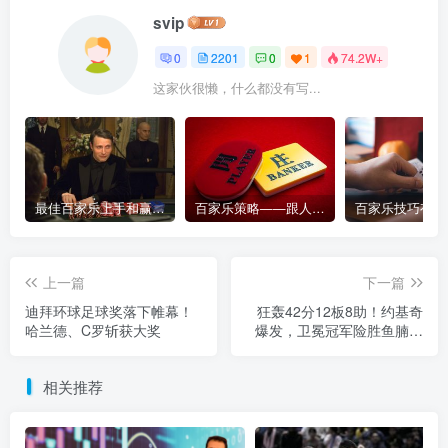
svip
0
2201
0
1
74.2W+
这家伙很懒，什么都没有写...
最佳百家乐上手和赢钱指南 – 终极版
百家乐策略——跟人胜过跟路
上一篇
下一篇
迪拜环球足球奖落下帷幕！
狂轰42分12板8助！约基奇
哈兰德、C罗斩获大奖
爆发，卫冕冠军险胜鱼腩，
普尔仅4分拉胯
相关推荐