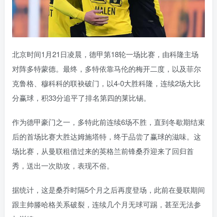
北京时间1月21日凌晨，德甲第18轮一场比赛，由科隆主场
对阵多特蒙德。最终，多特依靠马伦的梅开二度，以及菲尔
克鲁格、穆科科的联袂破门，以4-0大胜科隆，连续2场大比
分赢球，积33分追平了排名第四的莱比锡。
作为德甲豪门之一，多特此前连续6场不胜，直到冬歇期结束
后的首场比赛大胜达姆施塔特，终于品尝了赢球的滋味。这
场比赛，从曼联租借过来的英格兰前锋桑乔迎来了回归首
秀，送出一次助攻，表现不俗。
据统计，这是桑乔时隔5个月之后再度登场，此前在曼联期间
跟主帅滕哈格关系破裂，连续几个月无球可踢，甚至无法参