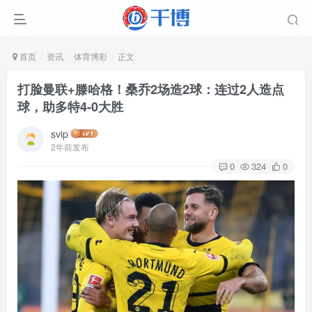
首页
资讯
体育博彩
正文
打脸曼联+滕哈格！桑乔2场造2球：连过2人造点
球，助多特4-0大胜
svip
2年前发布
0
324
0