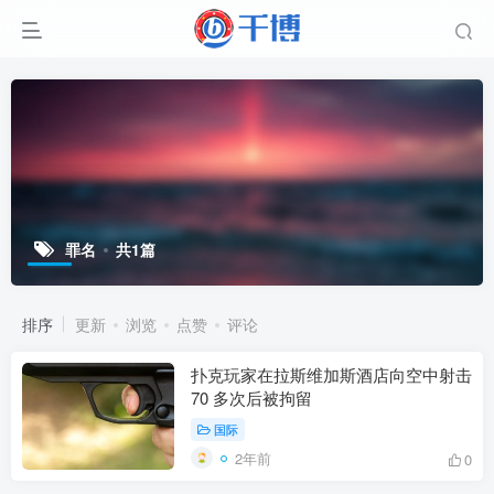
罪名
共1篇
排序
更新
浏览
点赞
评论
扑克玩家在拉斯维加斯酒店向空中射击
70 多次后被拘留
国际
2年前
0