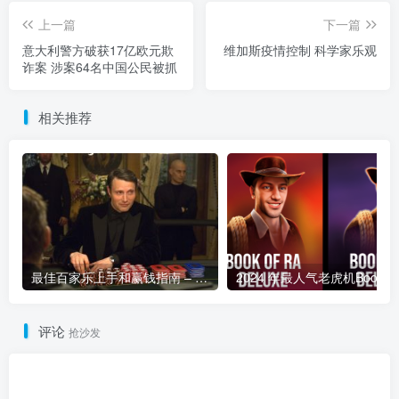
上一篇
下一篇
意大利警方破获17亿欧元欺
维加斯疫情控制 科学家乐观
诈案 涉案64名中国公民被抓
相关推荐
最佳百家乐上手和赢钱指南 – 终极版
评论
抢沙发