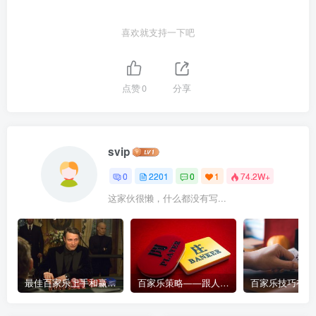
喜欢就支持一下吧
点赞
0
分享
svip
0
2201
0
1
74.2W+
这家伙很懒，什么都没有写...
最佳百家乐上手和赢钱指南 – 终极版
百家乐策略——跟人胜过跟路