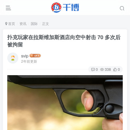
首页
资讯
国际
正文
扑克玩家在拉斯维加斯酒店向空中射击 70 多次后
被拘留
svip
2年前更新
0
338
0