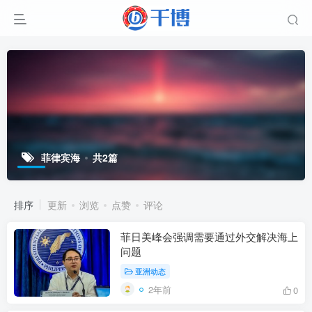
菲律宾海
共2篇
排序
更新
浏览
点赞
评论
菲日美峰会强调需要通过外交解决海上
问题
亚洲动态
2年前
0