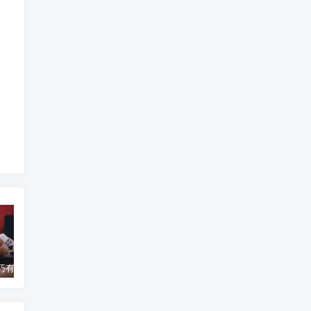
百家乐技巧有哪些？操作步骤有哪些变化？
百家乐“寻牌法”介绍
你知道赌博的历史吗？
蒙