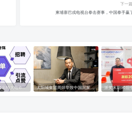
下一
柬埔寨巴戎电视台拳击赛事，中国拳手赢
短视频引流诈骗牵出特大电诈案 涉案金额6000余万元
太阳城集团周焯华致中国国家主席习近平的公开信