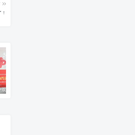
篇
了！
派奖末期90后中双色球2850万 捐20万援助甘肃灾区
回国核减升级？老家派出所来柬埔寨劝返了