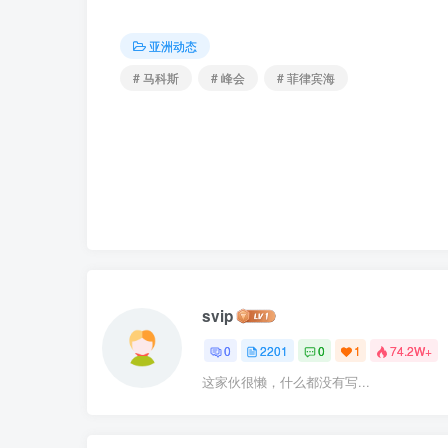
亚洲动态
# 马科斯
# 峰会
# 菲律宾海
svip
0
2201
0
1
74.2W+
这家伙很懒，什么都没有写...