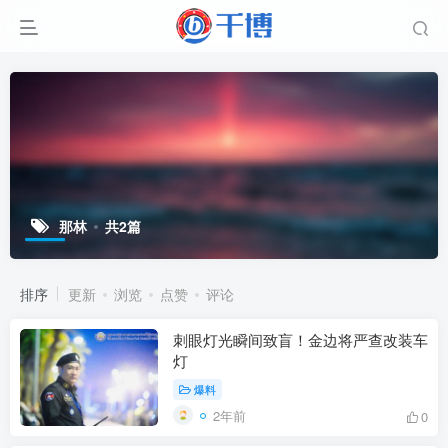
那林
共2篇
排序
更新
浏览
点赞
评论
刺眼灯光瞬间致盲！金边将严查改装车
灯
爆料
2年前
0