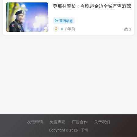
尊那林警长：今晚起金边全城严查酒驾
亚洲动态
2年前
0
友链申请
免责声明
广告合作
关于我们
Copyright © 2025 ·
千博