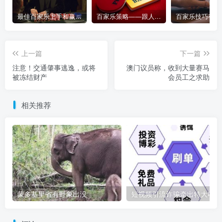
最佳百家乐上手和赢钱指南 – 终极版
百家乐策略——跟人胜过跟路
上一篇
下一篇
注意！交通肇事逃逸，或将
澳门议员称，收到大量赛马
被冻结财产
会员工之求助
相关推荐
蒙多基里省有野象出没
短