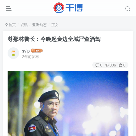
首页
资讯
亚洲动态
正文
尊那林警长：今晚起金边全城严查酒驾
svip
2年前发布
0
306
0