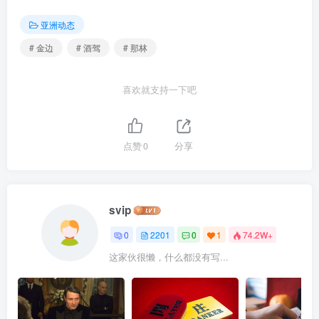
亚洲动态
# 金边
# 酒驾
# 那林
喜欢就支持一下吧
点赞
0
分享
svip
0
2201
0
1
74.2W+
这家伙很懒，什么都没有写...