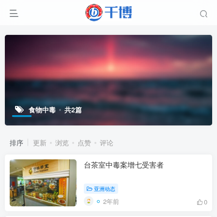
食物中毒
共2篇
排序
更新
浏览
点赞
评论
台茶室中毒案增七受害者
亚洲动态
2年前
0