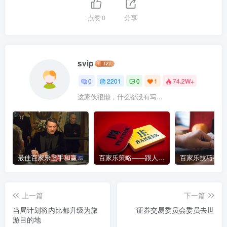
点赞
0
分享
svip
0
2201
0
1
74.2W+
这家伙很懒，什么都没有写...
最佳百家乐上手和赢钱指南 – 终极版
百家乐策略——跟人胜过跟路
上一篇
下一篇
当局计划将内比都升级为旅
证券交易委员会委员去世
游目的地