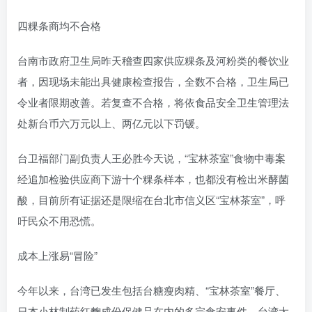
四粿条商均不合格
台南市政府卫生局昨天稽查四家供应粿条及河粉类的餐饮业
者，因现场未能出具健康检查报告，全数不合格，卫生局已
令业者限期改善。若复查不合格，将依食品安全卫生管理法
处新台币六万元以上、两亿元以下罚锾。
台卫福部门副负责人王必胜今天说，“宝林茶室”食物中毒案
经追加检验供应商下游十个粿条样本，也都没有检出米酵菌
酸，目前所有证据还是限缩在台北市信义区“宝林茶室”，呼
吁民众不用恐慌。
成本上涨易“冒险”
今年以来，台湾已发生包括台糖瘦肉精、“宝林茶室”餐厅、
日本小林制药红麴成份保健品在内的多宗食安事件。台湾大