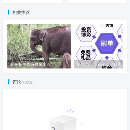
相关推荐
蒙多基里省有野象出没
短
评论
抢沙发