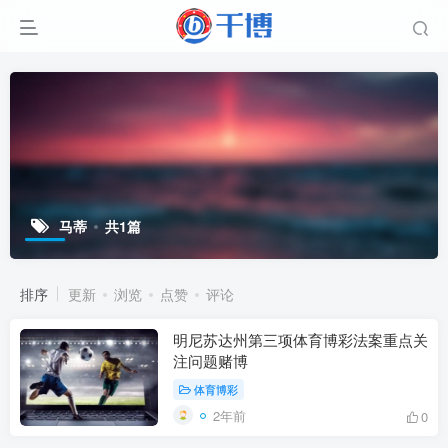
马蒂
共1篇
排序
更新
浏览
点赞
评论
明尼苏达州第三项体育博彩法案重点关
注问题赌博
体育博彩
2年前
0