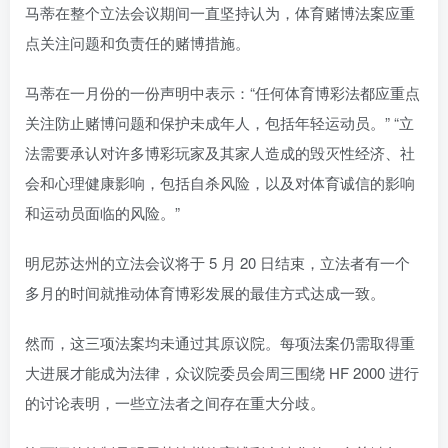
马蒂在整个立法会议期间一直坚持认为，体育赌博法案应重
点关注问题和负责任的赌博措施。
马蒂在一月份的一份声明中表示：“任何体育博彩法都应重点
关注防止赌博问题和保护未成年人，包括年轻运动员。” “立
法需要承认对许多博彩玩家及其家人造成的毁灭性经济、社
会和心理健康影响，包括自杀风险，以及对体育诚信的影响
和运动员面临的风险。”
明尼苏达州的立法会议将于 5 月 20 日结束，立法者有一个
多月的时间就推动体育博彩发展的最佳方式达成一致。
然而，这三项法案均未通过其原议院。每项法案仍需取得重
大进展才能成为法律，众议院委员会周三围绕 HF 2000 进行
的讨论表明，一些立法者之间存在重大分歧。