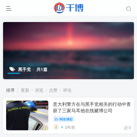
黑手党
共1篇
排序
更新
浏览
点赞
评论
意大利警方在与黑手党相关的行动中查
获了三家马耳他在线赌博公司
网络博彩
2年前
0