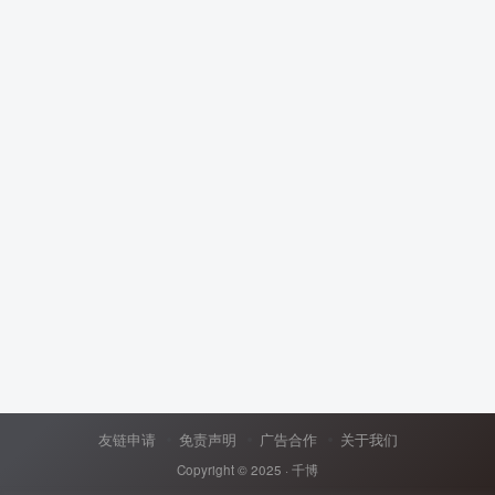
友链申请
免责声明
广告合作
关于我们
Copyright © 2025 ·
千博