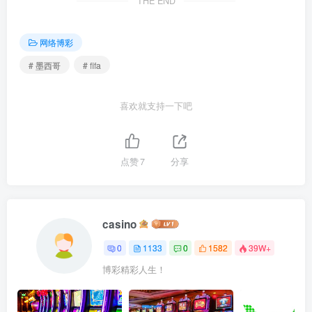
THE END
网络博彩
# 墨西哥
# fifa
喜欢就支持一下吧
点赞
7
分享
casino
0
1133
0
1582
39W+
博彩精彩人生！