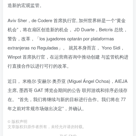
造新的宏观监管。
Aviv Sher，de Codere 首席执行官, 加州世界杯是一个“黄金
机会”，将在扇区创造新的机会， JD Duarte，Betcris 总统，
警告，改革，「los jugadores optarán por plataformas
extranjeras no Reguladas」。 就其本身而言， Yono Sidi，
Winpot 首席执行官，在运营商咨询中推动创建 与监管机构进
行直接合作以进行可行的改革。
近日， 米格尔·安赫尔·奥乔亚 (Miguel Ángel Ochoa)，AIEJA
主席, 墨西哥 GAT 博览会期间的公告 联邦游戏和排序必须存
在。 “首先，我们将继续与新的目标进行合作。我们将在 77
年之前对常规市场做出决定”，并确认。
©
版权声明
文章版权归原作者所有，未经允许请勿转载。