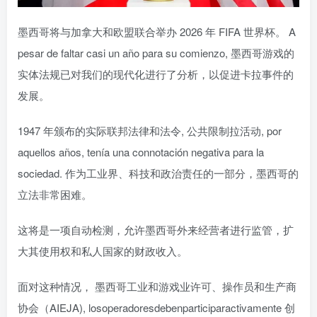
墨西哥将与加拿大和欧盟联合举办 2026 年 FIFA 世界杯。 A
pesar de faltar casi un año para su comienzo, 墨西哥游戏的
实体法规已对我们的现代化进行了分析，以促进卡拉事件的
发展。
1947 年颁布的实际联邦法律和法令, 公共限制拉活动, por
aquellos años, tenía una connotación negativa para la
sociedad. 作为工业界、科技和政治责任的一部分，墨西哥的
立法非常困难。
这将是一项自动检测，允许墨西哥外来经营者进行监管，扩
大其使用权和私人国家的财政收入。
面对这种情况， 墨西哥工业和游戏业许可、操作员和生产商
协会（AIEJA), losoperadoresdebenparticiparactivamente 创