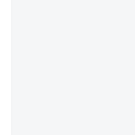
，
公
一