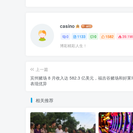
casino
0
1133
0
1582
39.1W
博彩精彩人生！
上一篇
宾州赌场 8 月收入达 582.3 亿美元，福吉谷赌场和好
表现优异
相关推荐