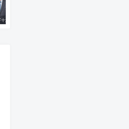
实德环球：旗下十六蒲卫星赌场会继续经营
柬埔寨只剩13家赌场了？