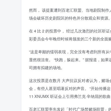
然而， 该提案遭到百老汇联盟、当地剧院制作
场会破坏历史剧院区的特色并分散观众和资源
在 4 比 2 的投票中， 经过几次激烈的社
彩委员会今年晚些时候将颁发的三个新的全面
“这是卑鄙的懦弱表现，完全没有考虑到所有从中
显然很沮丧。 “快跑，躲起来。” 据报道，如
司拥有拟建的场地。
这次投票是在数月 大声抗议反对者认为，赌场
会，有些人甚至唱著反对的声音。 “开始传播
11·XNUMX 听证会上引用弗兰克·辛纳屈的
百老汇联盟率先发起「时代广场禁赌场联盟」的组织对