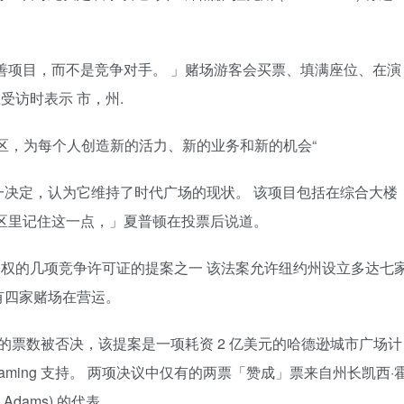
社区改善项目，而不是竞争对手。 」赌场游客会买票、填满座位、在演
受访时表示 市，州.
区，为每个人创造新的活力、新的业务和新的机会“
决定，认为它维持了时代广场的现状。 该项目包括在综合大楼
区里记住这一点，」夏普顿在投票后说道。
投授权的几项竞争许可证的提案之一 该法案允许纽约州设立多达七
有四家赌场在营运。
比 4 的票数被否决，该提案是一项耗资 2 亿美元的哈德逊城市广场计
sh Street Gaming 支持。 两项决议中仅有的两票「赞成」票来自州长凯西·
c Adams) 的代表。