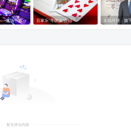
老虎机的发展史——赌场中最受欢迎游戏的演变历程
百家乐“寻牌法”介绍
暂无评论内容