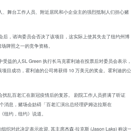
人、舞台工作人员、附近居民和小企业主的强烈抵制人们担心赌
。
区听证会后，谘询委员会否决了该项目，这实际上使其失去了纽约州博
赌场牌照之一的竞争资格。
受益的人SL Green 执行长马克霍利迪在投票后对委员会表示
果该项目成功，霍利迪的公司将获得 10 万美元的奖金。霍利迪的
会扰乱百老汇在新冠疫情后的复苏。 剧院工作人员挤满了听证
这个消息，赌场会妨碍「百老汇演出总经理萨姆达拉斯在
歌曲《纽约，纽约》说道。
此决定表示欢迎. 其主席杰森·拉克斯 (Jason Laks) 称这