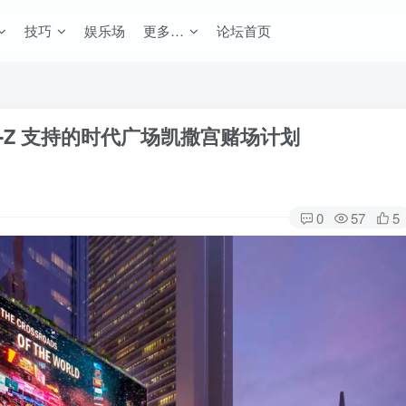
技巧
娱乐场
更多…
论坛首页
-Z 支持的时代广场凯撒宫赌场计划
0
57
5