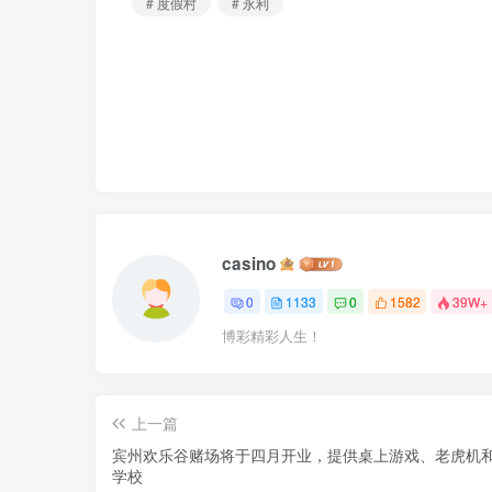
# 度假村
# 永利
casino
0
1133
0
1582
39W+
博彩精彩人生！
上一篇
宾州欢乐谷赌场将于四月开业，提供桌上游戏、老虎机
学校