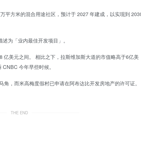
.1 万平方米的混合用途社区，预计于 2027 年建成，以实现到 203
an 描述为「业内最佳开发项目」。
 8 亿美元之间。 相比之下，拉斯维加斯大道的市值略高于6亿美
CNBC 今年早些时候。
伊马角，而米高梅度假村已申请在阿布达比开发房地产的许可证。
THE END