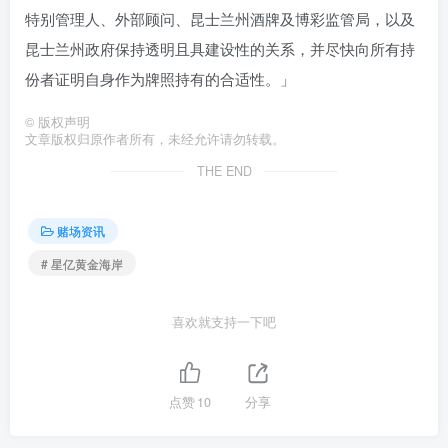
特别管理人、外部顾问、昆士兰州酒牌及博彩监管局，以及
昆士兰州政府保持透明且具建设性的关系，并尽快向所有持
份者证明自身作为牌照持有的合适性。」
©
版权声明
文章版权归原作者所有，未经允许请勿转载。
THE END
赌场资讯
# 星亿黄金海岸
喜欢就支持一下吧
点赞
10
分享