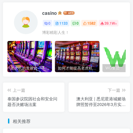
casino
0
1133
0
1582
39.1W+
博彩精彩人生！
老虎机的发展史——赌场中最受欢迎游戏的演变历程
如何才能提高老虎机获胜的几率？
WG集团
上一篇
下一篇
泰国参议院因社会和安全问
澳大利亚 | 悉尼星港城赌场
题否决赌场法案
牌照暂停至2026年3月实施
独立监管
相关推荐