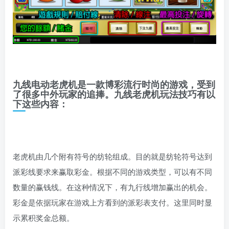
九线电动老虎机是一款博彩流行时尚的游戏，受到
了很多中外玩家的追捧。九线老虎机玩法技巧有以
下这些内容：
老虎机由几个附有符号的纺轮组成。目的就是纺轮符号达到
派彩线要求来赢取彩金。根据不同的游戏类型，可以有不同
数量的赢钱线。在这种情况下，有九行线增加赢出的机会。
彩金是依据玩家在游戏上方看到的派彩表支付。这里同时显
示累积奖金总额。