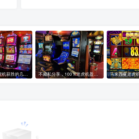
如何才能提高老虎机获胜的几率？
不藏私分享，100％老虎机盈利秘技
马来西亚老虎