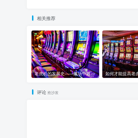
相关推荐
老虎机的发展史——赌场中最受欢迎游戏的演变历程
评论
抢沙发