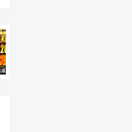
机游戏技巧传授
经验分享！老虎机资深玩家赌场实战 掌握这几点很重要