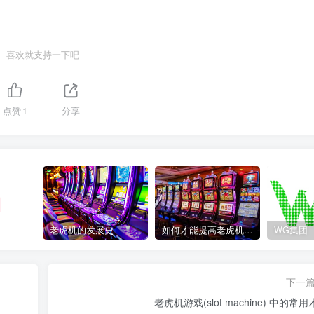
喜欢就支持一下吧
点赞
1
分享
老虎机的发展史——赌场中最受欢迎游戏的演变历程
如何才能提高老虎机获胜的几率？
WG集团
下一
老虎机游戏(slot machine) 中的常