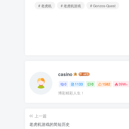
# 老虎机
# 老虎机游戏
# Gonzos-Quest
casino
0
1133
0
1582
39W+
博彩精彩人生！
上一篇
老虎机游戏的简短历史