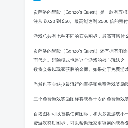
贡萨洛的冒险（Gonzo’s Quest）是一款有
注从 £0.20 到 £50。最高能达到 2500 倍的赔
游戏总共有七种不同的石头图标，最高可赔付 25
贡萨洛的冒险（Gonzo’s Quest）还有
而代之。消除模式也是这个游戏的核心玩法之
数将会乘以玩家获胜的金额。如果处于免费游
当然也不会缺少最流行的百搭和免费游戏奖励
三个免费游戏奖励图标将获得十次的免费游戏
百搭图标可以替换任何图标，和大多数游戏不一样的
费游戏奖励图标，可以帮助玩家更容易的获得