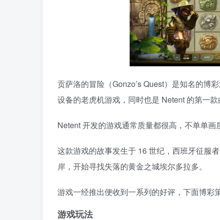
贡萨洛的冒险（Gonzo’s Quest）是知名的博
设备的老虎机游戏，同时也是 Netent 的第一
Netent 开发的游戏通常质量都很高，不单
这款游戏的故事发生于 16 世纪，西班牙征服
岸，开始寻找失落的黄金之城埃尔多拉多。
游戏一经推出便收到一系列的好评，下面博彩策略
游戏玩法