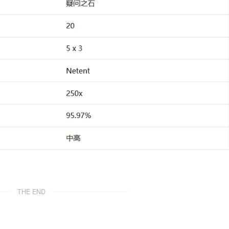
THE END