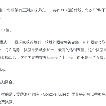
五根轴，每根轴有三列的老虎机。一共有 20 根赔付线。每次SPIN下
付。
0 倍。
拥有消除模式，一旦玩家获得胜利，获胜的图标将被销毁，新的图标会取
一。每次消除，奖励乘数就会加一，最高的达到五倍。这个奖励
戏奖励回合，这个奖励乘数将从三倍至十五倍，而不是一至五倍
图标。
奖励回合。
是，贡萨洛的冒险（Gonzo’s Quest）里百搭还可以替换免
免费奖励。