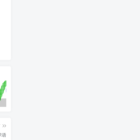
百家乐技巧，如何看路，下三路分析
柬埔寨赌场第3天开始~西哈努克百家乐实时现场视频
篇
用术语