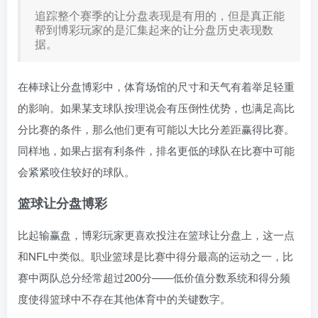
追踪整个赛季的让分盘表现是有用的，但是真正能
帮到博彩玩家的是汇集起来的让分盘历史表现数
据。
在棒球让分盘博彩中，体育场馆的尺寸和天气有着举足轻重
的影响。如果某支球队按理说会有压倒性优势，也满足高比
分比赛的条件，那么他们更有可能以大比分差距赢得比赛。
同样地，如果占据有利条件，排名更低的球队在比赛中可能
会紧紧咬住较好的球队。
篮球让分盘博彩
比起输赢盘，博彩玩家更喜欢投注在篮球让分盘上，这一点
和NFL中类似。职业篮球是比赛中得分最高的运动之一，比
赛中两队总分经常超过200分——低价值分数系统和得分频
度使得篮球中不存在其他体育中的关键数字。