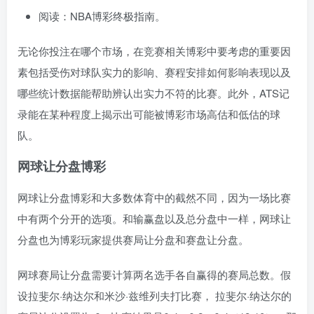
阅读：NBA博彩终极指南。
无论你投注在哪个市场，在竞赛相关博彩中要考虑的重要因
素包括受伤对球队实力的影响、赛程安排如何影响表现以及
哪些统计数据能帮助辨认出实力不符的比赛。此外，ATS记
录能在某种程度上揭示出可能被博彩市场高估和低估的球
队。
网球让分盘博彩
网球让分盘博彩和大多数体育中的截然不同，因为一场比赛
中有两个分开的选项。和输赢盘以及总分盘中一样，网球让
分盘也为博彩玩家提供赛局让分盘和赛盘让分盘。
网球赛局让分盘需要计算两名选手各自赢得的赛局总数。假
设拉斐尔·纳达尔和米沙·兹维列夫打比赛， 拉斐尔·纳达尔的