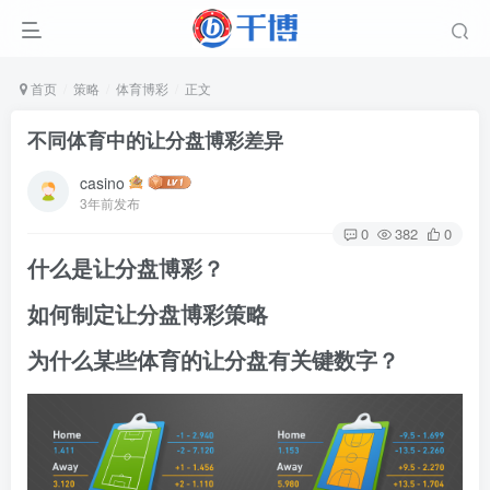
首页
策略
体育博彩
正文
不同体育中的让分盘博彩差异
casino
3年前发布
0
382
0
什么是让分盘博彩？
如何制定让分盘博彩策略
为什么某些体育的让分盘有关键数字？