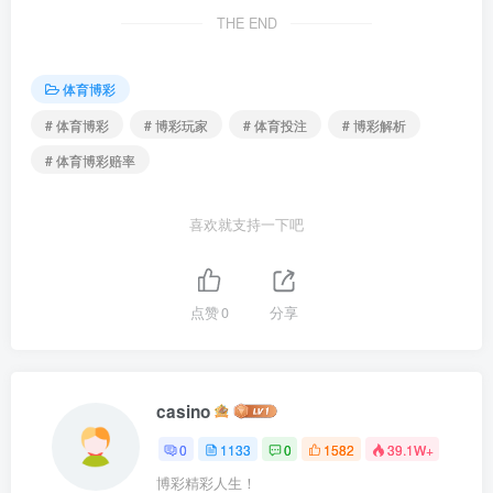
THE END
体育博彩
# 体育博彩
# 博彩玩家
# 体育投注
# 博彩解析
# 体育博彩赔率
喜欢就支持一下吧
点赞
0
分享
casino
0
1133
0
1582
39.1W+
博彩精彩人生！