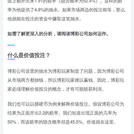
面上都开出来1.91的赔率（隐含概率为52.4%）。这样的赔
率为他提供了4.8%的抽水。如果市场两边的投注相等，那么
他就能在投注的资金中赚取这笔抽水。
如需了解更深入的分析，请阅读博彩公司如何运作。
什么是价值投注？
博彩公司设置的抽水为博彩玩家制造了问题，因为博彩公司
从市场两方都抽钱，所以博彩玩家难以赢钱。因此，博彩玩
家必须理解价值投注的概念，才有可能斩获利润。
我们也可以以掷硬币为例来解释价值投注。假设博彩公司为
结果为正面开出2.2的赔率。我们知道出现正面的几率为
50%，而该赔率的隐含概率却是45.5%。价值就在这里。