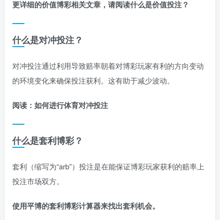
更详细的价值博彩相关文章，请阅读什么是价值投注？
什么是对冲投注？
对冲投注通过利用导致赔率朝着对博彩玩家有利的方向变动
的环境变化来确保投注获利。这有助于减少波动。
阅读：如何进行体育对冲投注
什么是套利博彩？
套利（缩写为“arb”）投注是在能保证博彩玩家获利的赔率上
投注市场双方。
使用平博的套利博彩计算器来找出套利机会。