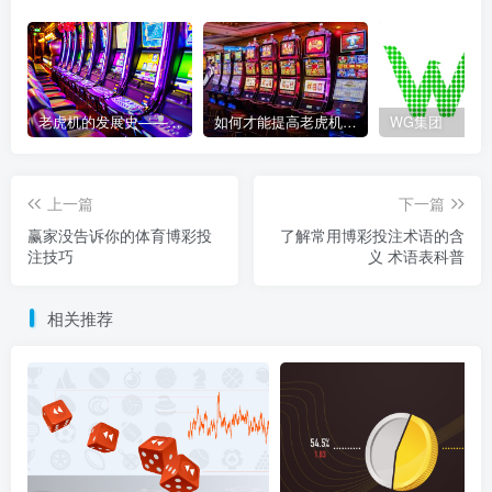
老虎机的发展史——赌场中最受欢迎游戏的演变历程
如何才能提高老虎机获胜的几率？
WG集团
上一篇
下一篇
赢家没告诉你的体育博彩投
了解常用博彩投注术语的含
注技巧
义 术语表科普
相关推荐