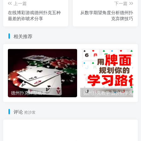
上一篇
下一篇
在线博彩游戏德州扑克五种
从数学期望角度分析德州扑
最差的诈唬术分享
克弃牌技巧
相关推荐
德州扑克牌型概率
评论
抢沙发