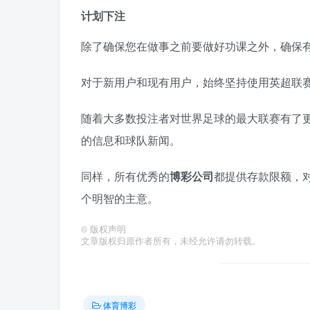
计划下注
除了确保您在做事之前要做好功课之外，确保
对于新用户和现有用户，始终坚持使用英超联
随着大多数投注者对世界足球的最大联赛有了
的信息和球队新闻。
同样，所有优秀的
博彩公司
都提供存款限额，
个明智的主意。
©
版权声明
文章版权归原作者所有，未经允许请勿转载。
体育博彩