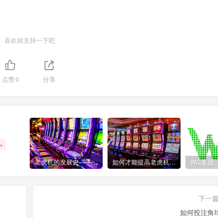
喜欢就支持一下吧
点赞
0
分享
+
老虎机的发展史——赌场中最受欢迎游戏的演变历程
如何才能提高老虎机获胜的几率？
WG集团
下一
如何投注角