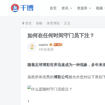
首页
资讯
资源库
视频
首页
策略
体育博彩
正文
如何在任何时间守门员下注？
casino
3年前更新
随着足球博彩世界迅速成为一种现象，多年来
虽然所有优秀的
博彩公司
都允许您对以下类别下
1