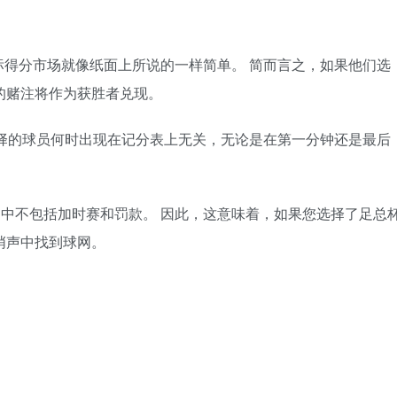
得分市场就像纸面上所说的一样简单。 简而言之，如果他们选
的赌注将作为获胜者兑现。
择的球员何时出现在记分表上无关，无论是在第一分钟还是最后
orer市场中不包括加时赛和罚款。 因此，这意味着，如果您选择了足总
哨声中找到球网。