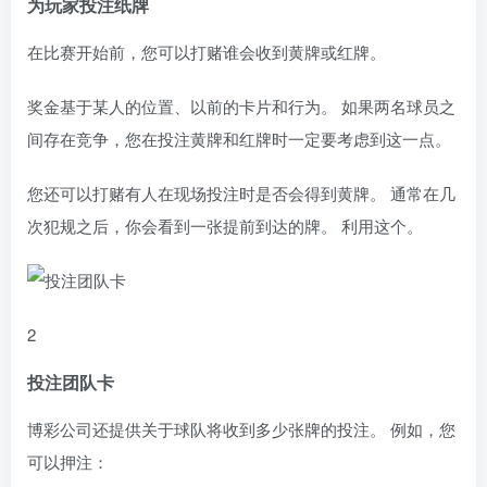
为玩家投注纸牌
在比赛开始前，您可以打赌谁会收到黄牌或红牌。
奖金基于某人的位置、以前的卡片和行为。 如果两名球员之
间存在竞争，您在投注黄牌和红牌时一定要考虑到这一点。
您还可以打赌有人在现场投注时是否会得到黄牌。 通常在几
次犯规之后，你会看到一张提前到达的牌。 利用这个。
2
投注团队卡
博彩公司还提供关于球队将收到多少张牌的投注。 例如，您
可以押注：