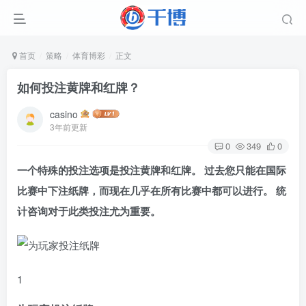
首页
策略
体育博彩
正文
如何投注黄牌和红牌？
casino
3年前更新
0
349
0
一个特殊的投注选项是投注黄牌和红牌。 过去您只能在国际
比赛中下注纸牌，而现在几乎在所有比赛中都可以进行。 统
计咨询对于此类投注尤为重要。
1