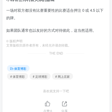
一场对双方都没有比赛重要性的比赛适合押注 0 或 4.5 以下
的牌。
如果团队通常也以友好的方式对待彼此，这当然适用。
©
版权声明
文章版权归原作者所有，未经允许请勿转载。
THE END
体育博彩
# 体育博彩
# 足球博彩
# 网上庄家
喜欢就支持一下吧
点赞
0
分享