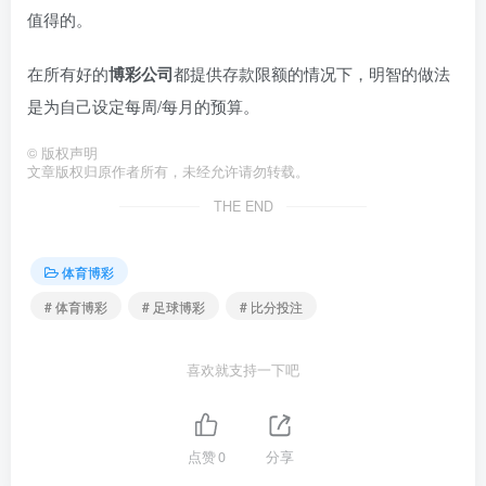
值得的。
在所有好的
博彩公司
都提供存款限额的情况下，明智的做法
是为自己设定每周/每月的预算。
©
版权声明
文章版权归原作者所有，未经允许请勿转载。
THE END
体育博彩
# 体育博彩
# 足球博彩
# 比分投注
喜欢就支持一下吧
点赞
0
分享