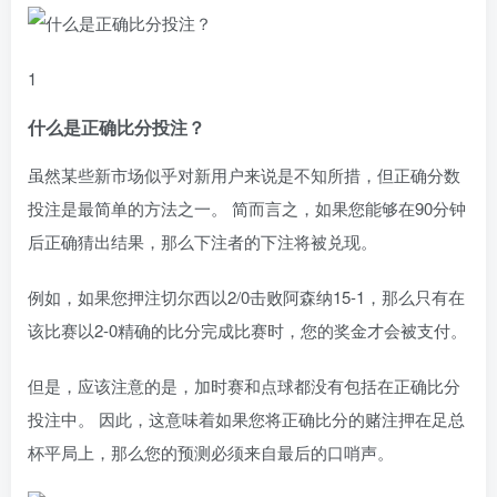
1
什么是正确比分投注？
虽然某些新市场似乎对新用户来说是不知所措，但正确分数
投注是最简单的方法之一。 简而言之，如果您能够在90分钟
后正确猜出结果，那么下注者的下注将被兑现。
例如，如果您押注切尔西以2/0击败阿森纳15-1，那么只有在
该比赛以2-0精确的比分完成比赛时，您的奖金才会被支付。
但是，应该注意的是，加时赛和点球都没有包括在正确比分
投注中。 因此，这意味着如果您将正确比分的赌注押在足总
杯平局上，那么您的预测必须来自最后的口哨声。