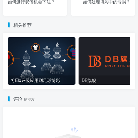
如何进行双倍机会下注？
如何处理博彩中的亏损？
相关推荐
将Elo评级应用到足球博彩
DB旗舰
评论
抢沙发