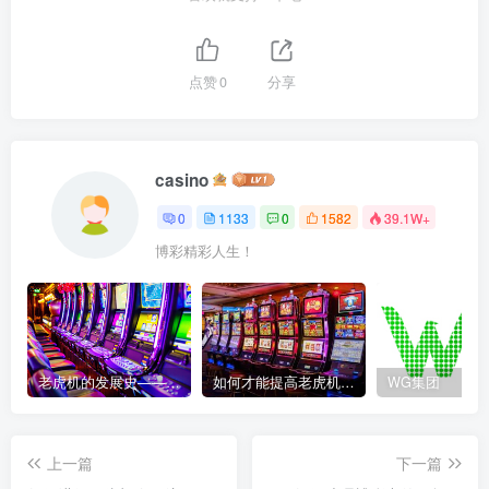
点赞
0
分享
casino
0
1133
0
1582
39.1W+
博彩精彩人生！
老虎机的发展史——赌场中最受欢迎游戏的演变历程
如何才能提高老虎机获胜的几率？
WG集团
上一篇
下一篇