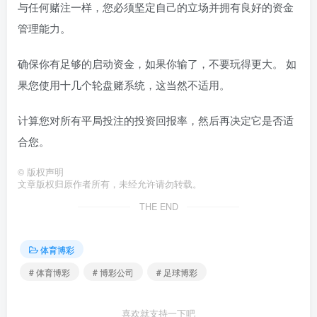
与任何赌注一样，您必须坚定自己的立场并拥有良好的资金
管理能力。
确保你有足够的启动资金，如果你输了，不要玩得更大。 如
果您使用十几个轮盘赌系统，这当然不适用。
计算您对所有平局投注的投资回报率，然后再决定它是否适
合您。
©
版权声明
文章版权归原作者所有，未经允许请勿转载。
THE END
体育博彩
# 体育博彩
# 博彩公司
# 足球博彩
喜欢就支持一下吧