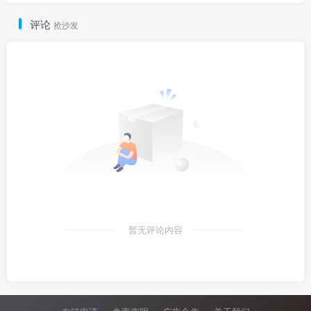
评论
抢沙发
暂无评论内容