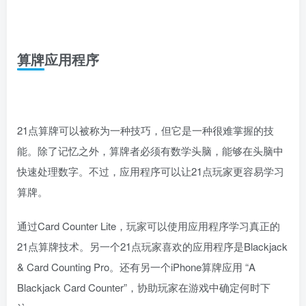
算牌应用程序
21点算牌可以被称为一种技巧，但它是一种很难掌握的技
能。除了记忆之外，算牌者必须有数学头脑，能够在头脑中
快速处理数字。不过，应用程序可以让21点玩家更容易学习
算牌。
通过Card Counter Lite，玩家可以使用应用程序学习真正的
21点算牌技术。另一个21点玩家喜欢的应用程序是Blackjack
& Card Counting Pro。还有另一个iPhone算牌应用 “A
Blackjack Card Counter”，协助玩家在游戏中确定何时下