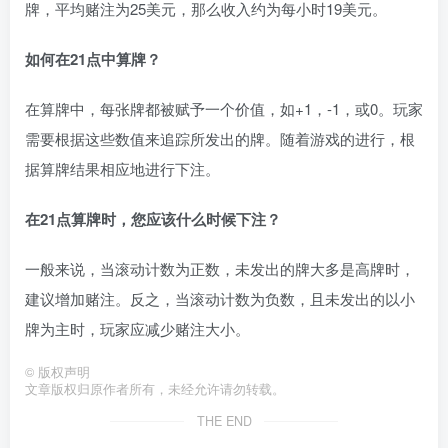
牌，平均赌注为25美元，那么收入约为每小时19美元。
如何在21点中算牌？
在算牌中，每张牌都被赋予一个价值，如+1，-1，或0。玩家
需要根据这些数值来追踪所发出的牌。随着游戏的进行，根
据算牌结果相应地进行下注。
在21点算牌时，您应该什么时候下注？
一般来说，当滚动计数为正数，未发出的牌大多是高牌时，
建议增加赌注。反之，当滚动计数为负数，且未发出的以小
牌为主时，玩家应减少赌注大小。
©
版权声明
文章版权归原作者所有，未经允许请勿转载。
THE END