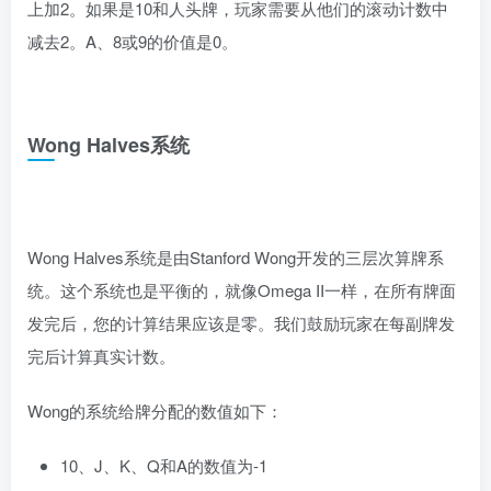
上加2。如果是10和人头牌，玩家需要从他们的滚动计数中
减去2。A、8或9的价值是0。
Wong Halves系统
Wong Halves系统是由Stanford Wong开发的三层次算牌系
统。这个系统也是平衡的，就像Omega II一样，在所有牌面
发完后，您的计算结果应该是零。我们鼓励玩家在每副牌发
完后计算真实计数。
Wong的系统给牌分配的数值如下：
10、J、K、Q和A的数值为-1