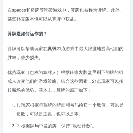
在spades和桥牌等吃磴游戏中，算牌也被称为读牌。此外，
某些扑克版本也可以从算牌中获益。
算牌是如何运作的？
算牌可以帮助玩家在
真钱21点
游戏中最大限度地提高他们的
胜率，减少损失。
优势玩家（也称为算牌人）根据庄家发牌盒里剩下的牌的组
成来改变他们的游戏策略。结合这些因素，21点玩家可以扭
转赌场的优势。基本上，算牌的原理如下：
1. 玩家根据每张牌的牌面和号码给它一个数值，可以是
负数，可以是正数，也可以是零。
2. 根据牌局中发的牌，保持 “滚动计数”。