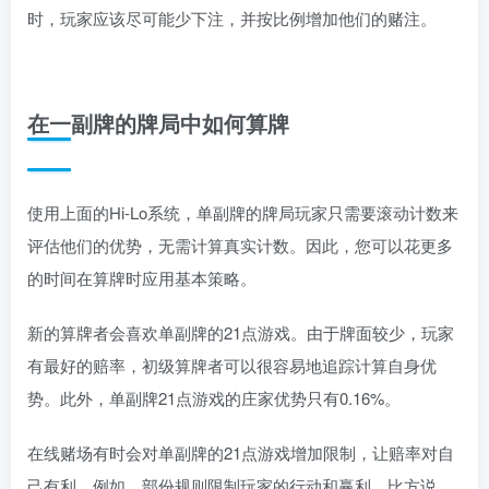
时，玩家应该尽可能少下注，并按比例增加他们的赌注。
在一副牌的牌局中如何算牌
使用上面的Hi-Lo系统，单副牌的牌局玩家只需要滚动计数来
评估他们的优势，无需计算真实计数。因此，您可以花更多
的时间在算牌时应用基本策略。
新的算牌者会喜欢单副牌的21点游戏。由于牌面较少，玩家
有最好的赔率，初级算牌者可以很容易地追踪计算自身优
势。此外，单副牌21点游戏的庄家优势只有0.16%。
在线赌场有时会对单副牌的21点游戏增加限制，让赔率对自
己有利。例如，部份规则限制玩家的行动和赢利，比方说，