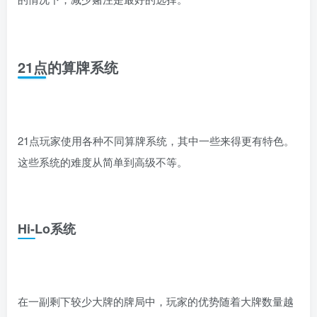
21点的算牌系统
21点玩家使用各种不同算牌系统，其中一些来得更有特色。
这些系统的难度从简单到高级不等。
Hi-Lo系统
在一副剩下较少大牌的牌局中，玩家的优势随着大牌数量越