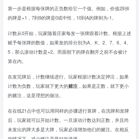
第一步是根据每张牌的正负数给它一个值。例如，价值2到6
的牌是+1，7到9的牌是0或中性，10到A的牌则为-1。
计数从0开始，玩家随着庄家每发一张牌跟着计数。根据上述
赋予每张牌的数值，如果发的排分别为A、K、2、7、6、4、
5，那么滚动计数是+2。而面朝下的牌在翻开之前不会被计
算在内。
在发完牌后，计数继续进行。玩家根据计数决定押注，如果
计数为负数，玩家就下更大的
赌注
，如果是正数，就下更小
的赌注，这是理想的做法。
在在线21点中也可以用同样的步骤进行算牌，在洗牌和发牌
后，玩家就可以开始计数。一旦滚动计数达到正数，并且尚
未发出的牌大多是大牌，玩家必须增加他们的赌注。在相反
的情况下，减少赌注是最好的选择。