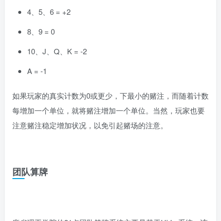
4、5、6 = +2
8、9 = 0
10、J、Q、K = -2
A = -1
如果玩家的真实计数为0或更少，下最小的赌注，而随着计数
每增加一个单位，就将赌注增加一个单位。当然，玩家也要
注意赌注稳定增加状况，以免引起赌场的注意。
团队算牌