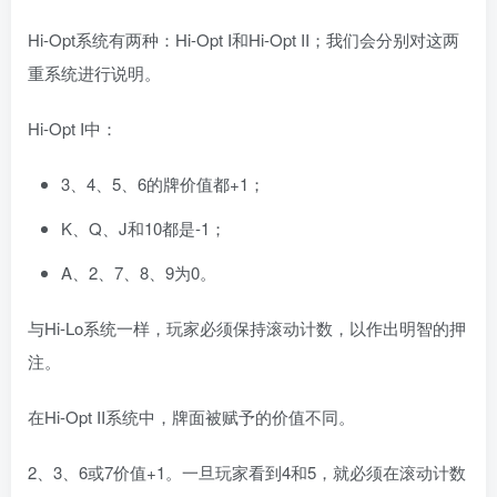
Hi-Opt系统有两种：Hi-Opt I和Hi-Opt II；我们会分别对这两
重系统进行说明。
Hi-Opt I中：
3、4、5、6的牌价值都+1；
K、Q、J和10都是-1；
A、2、7、8、9为0。
与Hi-Lo系统一样，玩家必须保持滚动计数，以作出明智的押
注。
在Hi-Opt II系统中，牌面被赋予的价值不同。
2、3、6或7价值+1。一旦玩家看到4和5，就必须在滚动计数