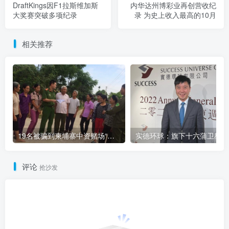
DraftKings因F1拉斯维加斯
内华达州博彩业再创营收纪
大奖赛突破多项纪录
录 为史上收入最高的10月
相关推荐
19名被骗到柬埔寨中资赌场“做菠菜”的越南人被解救
实
评论
抢沙发