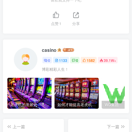
喜欢就支持一下吧
点赞
1
分享
casino
0
1133
0
1582
39.1W+
博彩精彩人生！
老虎机的发展史——赌场中最受欢迎游戏的演变历程
如何才能提高老虎机获胜的几率？
WG集团
上一篇
下一篇