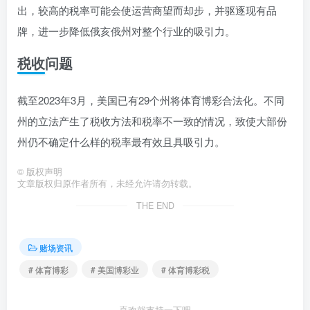
出，较高的税率可能会使运营商望而却步，并驱逐现有品
牌，进一步降低俄亥俄州对整个行业的吸引力。
税收问题
截至2023年3月，美国已有29个州将体育博彩合法化。不同
州的立法产生了税收方法和税率不一致的情况，致使大部份
州仍不确定什么样的税率最有效且具吸引力。
©
版权声明
文章版权归原作者所有，未经允许请勿转载。
THE END
赌场资讯
# 体育博彩
# 美国博彩业
# 体育博彩税