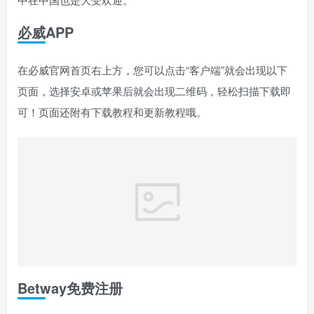
必威APP
在必威官网首页右上方，您可以点击“客户端”就会出现以下
页面，选择安卓或苹果后就会出现二维码，轻松扫描下载即
可！页面还附有下载教程和更新教程哦。
Betway免费注册