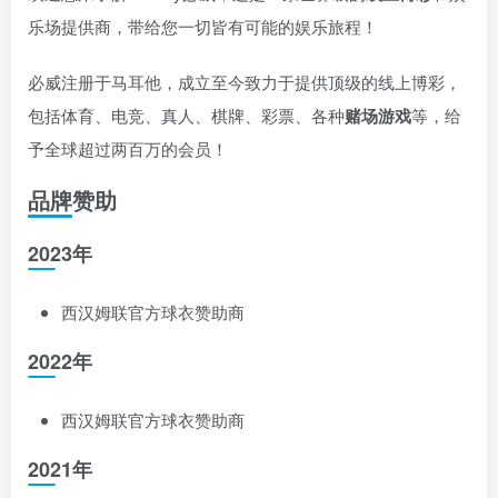
乐场提供商，带给您一切皆有可能的娱乐旅程！
必威注册于马耳他，成立至今致力于提供顶级的线上博彩，
包括体育、电竞、真人、棋牌、彩票、各种
赌场游戏
等，给
予全球超过两百万的会员！
品牌赞助
2023年
西汉姆联官方球衣赞助商
2022年
西汉姆联官方球衣赞助商
2021年