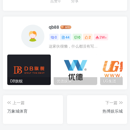
点赞
0
分享
qb88
0
44
0
2
2W+
这家伙很懒，什么都没有写...
DB旗舰
优德娱乐
UG集团
上一篇
下一篇
万象城体育
热博娱乐城