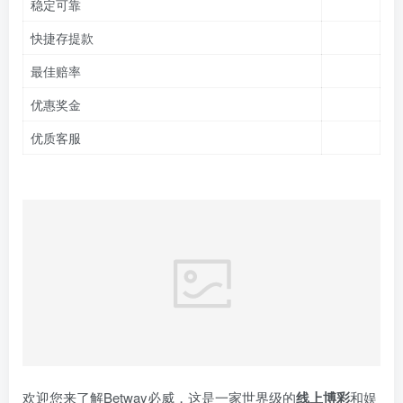
稳定可靠
快捷存提款
最佳赔率
优惠奖金
优质客服
欢迎您来了解Betway必威，这是一家世界级的
线上博彩
和娱