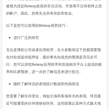
被视为违反Betway政策的非法活动。开发商不仅有权终止您
的帐户。因此，您将失去所有存款和奖金。
以下是您可以使用的Betway获胜技巧：
进行广泛的研究
无论是博彩公司或者应用程序，在大多数情况下您都需要预
先付款或提供抵押金，最好事先知道您的预测是否完全可
行。您可以浏览Betway应用程序和其他相关平台上提供的赔
率和比赛预测，进一步的了解信息来进行投注。
随时了解球员的表现统计数据和伤病情况
您需要了解任何变化，例如主场和客场有关的表现、球员最
近可能遭受的任何情绪创伤等。这些因素以某种方式极大地