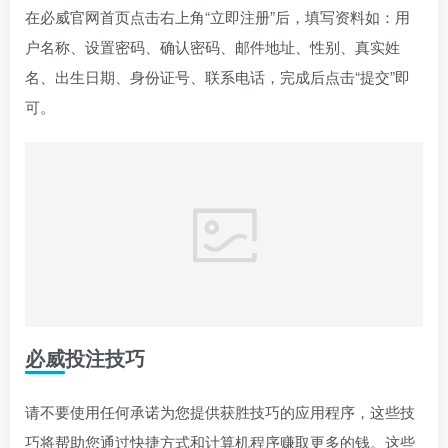
在必威官网首页点击右上角“立即注册”后，填写资料如：用
户名称、设置密码、确认密码、邮件地址、性别、真实姓
名、出生日期、身份证号、联系电话，完成后点击“提交”即
可。
必威投注技巧
请不要使用任何承诺为您提供获胜技巧的应用程序，这些技
巧将帮助您通过快捷方式和计算机程序赚取更多的钱。这些