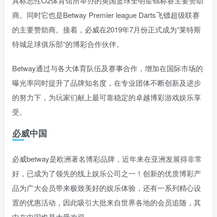
具标志性O2体育馆所举办的英国篮球全明星锦标赛主要赞助
商。同时它也是Betway Premier league Darts飞镖超级联赛
的主要赞助商。接着，必威在2019年7月份正式成为“莱特斯
特城足球俱乐部“的博彩合作伙伴。
Betway通过与各大体育队伍及赛事合作，增加在国际市场的
曝光率同时提升了品牌知名度，在专业团体不断创新及进步
的努力下，为玩家们献上最可靠稳定的卓越博彩游戏娱乐享
受。
必威中国
必威betway是欧洲著名博彩品牌，近年来在亚洲发展得非常
好，已成为了领先的线上娱乐公司之一！创新的优质博彩产
品为广大会员带来极致美好的娱乐体验，还有一系列精心设
置的优惠活动，因此吸引大批来自世界各地的会员追随，其
中在中国也是大受欢迎。