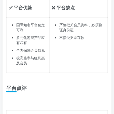
✅
平台优势
❌ 平台缺点
国际知名平台稳定
严格把关会员资料，必须验
可靠
证身份证
多元化游戏产品应
不接受支票存款
有尽有
全力保障会员隐私
极高赔率与红利惠
及会员
平台点评