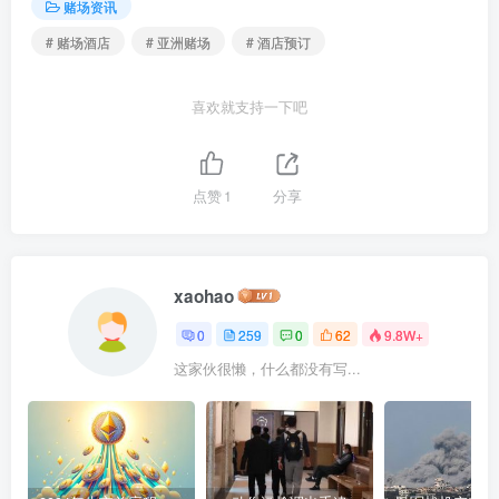
赌场资讯
# 赌场酒店
# 亚洲赌场
# 酒店预订
喜欢就支持一下吧
点赞
1
分享
xaohao
0
259
0
62
9.8W+
这家伙很懒，什么都没有写...