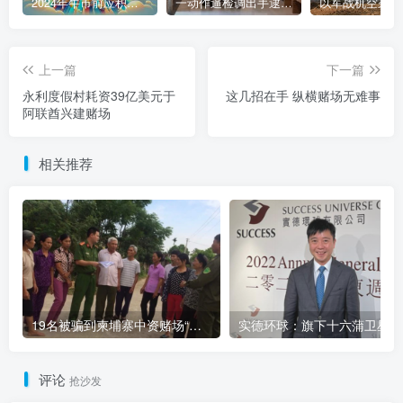
2024年牛市前应积累的9种加密货币
一动作逼检调出手逮人 陈盈助暴富史起底
上一篇
下一篇
永利度假村耗资39亿美元于
这几招在手 纵横赌场无难事
阿联酋兴建赌场
相关推荐
19名被骗到柬埔寨中资赌场“做菠菜”的越南人被解救
实
评论
抢沙发