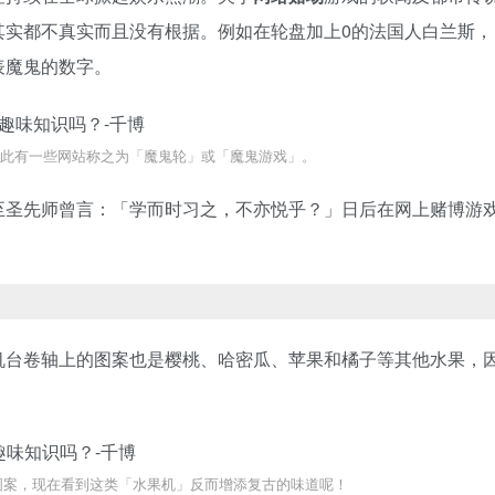
其实都不真实而且没有根据。例如在轮盘加上0的法国人白兰斯，
表魔鬼的数字。
因此有一些网站称之为「魔鬼轮」或「魔鬼游戏」。
至圣先师曾言：「学而时习之，不亦悦乎？」日后在网上赌博游
！
机台卷轴上的图案也是樱桃、哈密瓜、苹果和橘子等其他水果，
图案，现在看到这类「水果机」反而增添复古的味道呢！