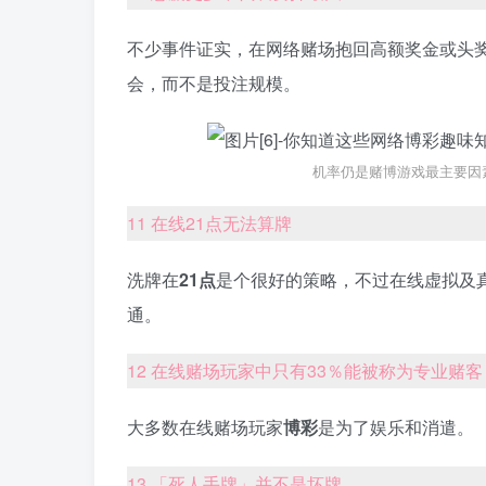
不少事件证实，在网络赌场抱回高额奖金或头
会，而不是投注规模。
机率仍是赌博游戏最主要因
11 在线21点无法算牌
洗牌在
21点
是个很好的策略，不过在线虚拟及
通。
12 在线赌场玩家中只有33％能被称为专业赌客
大多数在线赌场玩家
博彩
是为了娱乐和消遣。
13 「死人手牌」并不是坏牌