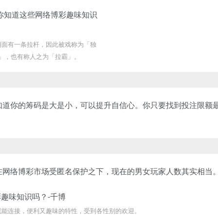
侧面有一条拉杆，因此被戏称为「独
」，也有称人之为「拉霸」。
知道你的筹码是大是小，可以提升自信心。你只要找到投注限额
在网络博彩市场受匿名保护之下，现在的男女玩家人数其实相当
就能连接，便利又趣味的特性，受到各性别的欢迎。