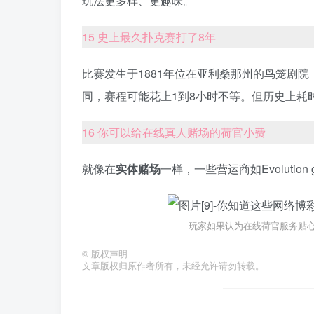
玩法更多样、更趣味。
15 史上最久扑克赛打了8年
比赛发生于1881年位在亚利桑那州的鸟笼剧院（B
同，赛程可能花上1到8小时不等。但历史上耗
16 你可以给在线真人赌场的荷官小费
就像在
实体赌场
一样，一些营运商如Evoluti
玩家如果认为在线荷官服务贴
©
版权声明
文章版权归原作者所有，未经允许请勿转载。