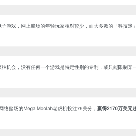
电子游戏，网上赌场的年轻玩家相对较少，而大多数的「科技迷
获胜机会，没有任何一个游戏是特定性别的专利，或只能限制某
al网络赌场的Mega Moolah老虎机投注75美分，
赢得2170万美元