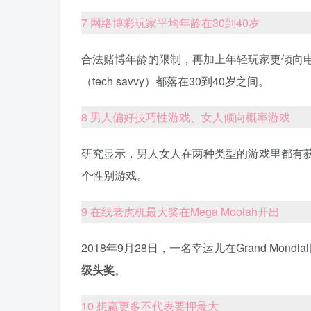
7 网络博彩玩家平均年龄在30到40岁
合法赌博年龄的限制，再加上年轻玩家更倾向
（tech savvy）都落在30到40岁之间。
8 男人偏好技巧性游戏、女人倾向概率游戏
研究显示，男人女人在两种类型的游戏里都有
个性别游戏。
9 在线老虎机最大奖在Mega Moolah开出
2018年9月28日，一名幸运儿在Grand Mondi
级头奖
。
10 想赢更多不代表要押最大