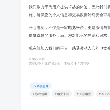
我们致力于为用户提供卓越的体验，因此我们
施，确保您的个人信息和交易数据始终安全可
开心电竞，不仅是一家
电竞平台
，更是激情与
提供卓越的服务，满足您对电竞的热爱和追求
现在就加入我们的平台，感受激动人心的电竞
©
版权声明
文章版权归原作者所有，未经允许请勿转载。
系统包网
# 游戏包网
# 电竞平台
# 开心电竞
# KSGA