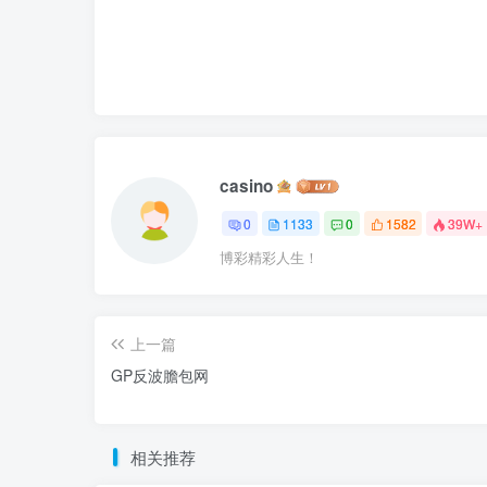
casino
0
1133
0
1582
39W+
博彩精彩人生！
上一篇
GP反波膽包网
相关推荐