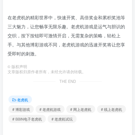
在老虎机的精彩世界中，快速开奖、高倍奖金和累积奖池等
三大魅力，让您畅享无限乐趣。老虎机游戏是运气与胆识的
交织，按下按钮即可激情开启，无需复杂的策略，轻松上
手。与其他博彩游戏不同，老虎机游戏的迅速开奖将让您享
受即时的刺激。
©
版权声明
文章版权归原作者所有，未经允许请勿转载。
THE END
老虎机
# 博彩游戏
# 老虎机游戏
# 网上老虎机
# 线上老虎机
# BBIN电子老虎机
# 老虎机试玩